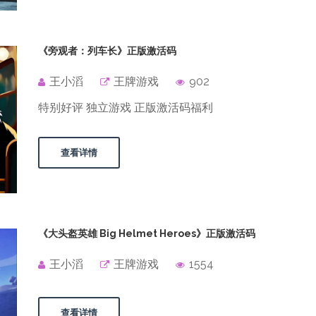
《旁观者：列车长》正版激活码
王小滔
王牌游戏
902
特别好评 独立游戏 正版激活码福利
查看详情
《大头盔英雄 Big Helmet Heroes》正版激活码
王小滔
王牌游戏
1554
查看详情