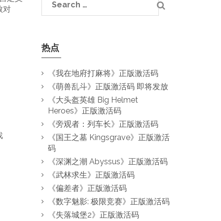
败对
热点
《我在地府打麻将》正版激活码
《萌兽乱斗》正版激活码 即将发放
《大头盔英雄 Big Helmet
Heroes》正版激活码
《旁观者：列车长》正版激活码
戏
《国王之墓 Kingsgrave》正版激活
码
《深渊之潮 Abyssus》正版激活码
《武林求生》正版激活码
《偏差者》正版激活码
《数字魅影: 极限竞赛》正版激活码
《失落城堡2》正版激活码