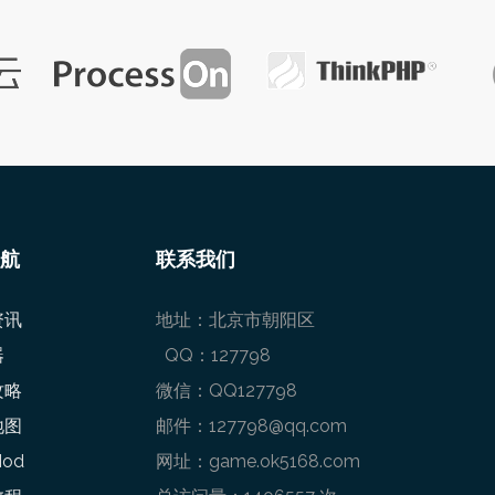
航
联系我们
资讯
地址：北京市朝阳区
器
QQ：127798
攻略
微信：QQ127798
地图
邮件：127798@qq.com
od
网址：game.ok5168.com