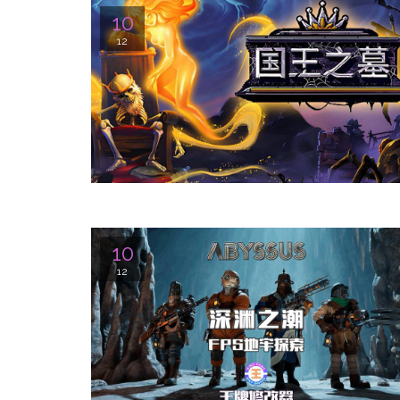
10
12
10
12