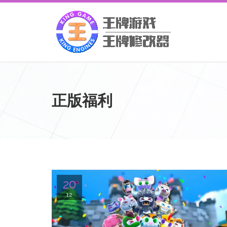
正版福利
20
12