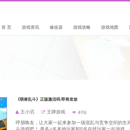
首 页
游戏资讯
修改器
游戏攻略
游戏地图
《萌兽乱斗》正版激活码 即将发放
王小滔
王牌游戏
409
呼朋唤友，让大家一起来参加一场混乱与竞争交织的生
斗游戏吧！ 最多4名本地玩家和8名在线玩家一起游戏