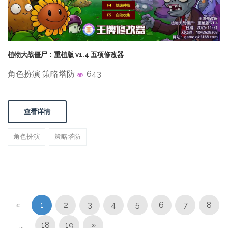
植物大战僵尸：重植版 v1.4 五项修改器
角色扮演 策略塔防
643
查看详情
角色扮演
策略塔防
«
1
2
3
4
5
6
7
8
...
18
19
»