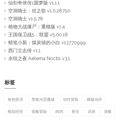
仙剑奇侠传1圆梦版 v1.1.1
空洞骑士：丝之歌 v1.0.28750
空洞骑士 v1.5.78
植物大战僵尸：重植版 v1.4
王国保卫战5：联盟 v5.00.18
蜡笔小新：煤炭镇的小白 v13770999
西门立志传 v1.1
永恒之夜 Aeterna Noctis v3.1
标签
角色扮演
类银河恶魔城
动作冒险
横版动作
模拟经营
策略冒险
肉鸽
射击
武侠
策略