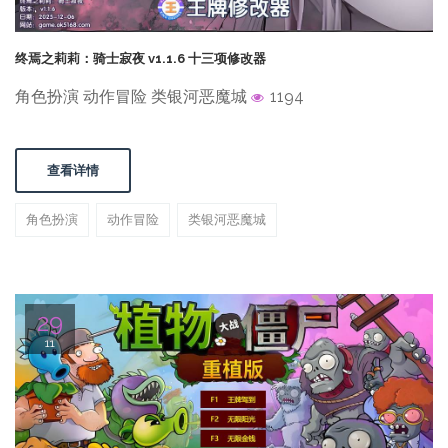
终焉之莉莉：骑士寂夜 v1.1.6 十三项修改器
角色扮演 动作冒险 类银河恶魔城
1194
查看详情
角色扮演
动作冒险
类银河恶魔城
29
11