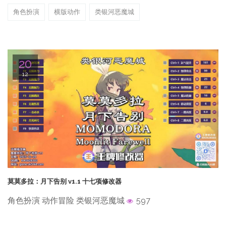
角色扮演
横版动作
类银河恶魔城
20
12
莫莫多拉：月下告别 v1.1 十七项修改器
角色扮演 动作冒险 类银河恶魔城
597