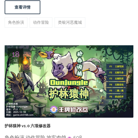
查看详情
角色扮演
动作冒险
类银河恶魔城
18
12
护林猿神 v1.0 六项修改器
角色扮演 动作冒险 地牢肉鸽
508