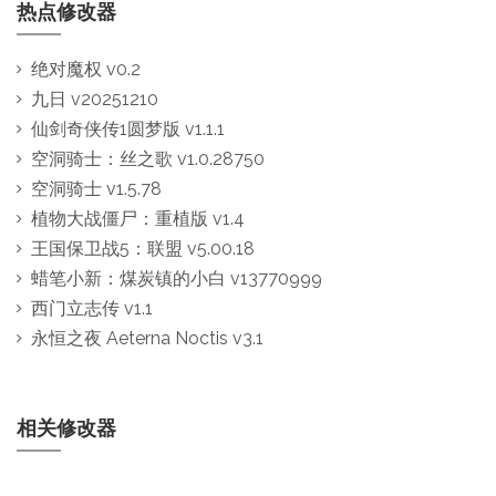
热点修改器
绝对魔权 v0.2
九日 v20251210
仙剑奇侠传1圆梦版 v1.1.1
空洞骑士：丝之歌 v1.0.28750
空洞骑士 v1.5.78
植物大战僵尸：重植版 v1.4
王国保卫战5：联盟 v5.00.18
蜡笔小新：煤炭镇的小白 v13770999
西门立志传 v1.1
永恒之夜 Aeterna Noctis v3.1
相关修改器