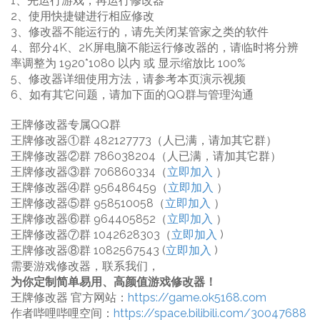
1、先运行游戏，再运行修改器
2、使用快捷键进行相应修改
3、修改器不能运行的，请先关闭某管家之类的软件
4、部分4K、2K屏电脑不能运行修改器的，请临时将分辨
率调整为 1920*1080 以内 或 显示缩放比 100%
5、修改器详细使用方法，请参考本页演示视频
6、如有其它问题，请加下面的QQ群与管理沟通
王牌修改器专属QQ群
王牌修改器①群 482127773（人已满，请加其它群）
王牌修改器②群 786038204（人已满，请加其它群）
王牌修改器③群 706860334（
立即加入
）
王牌修改器④群 956486459（
立即加入
）
王牌修改器⑤群 958510058（
立即加入
）
王牌修改器⑥群 964405852（
立即加入
）
王牌修改器⑦群 1042628303（
立即加入
)
王牌修改器⑧群 1082567543 (
立即加入
)
需要游戏修改器，联系我们，
为你定制简单易用、高颜值游戏修改器！
王牌修改器 官方网站：
https://game.ok5168.com
作者哔哩哔哩空间：
https://space.bilibili.com/30047688