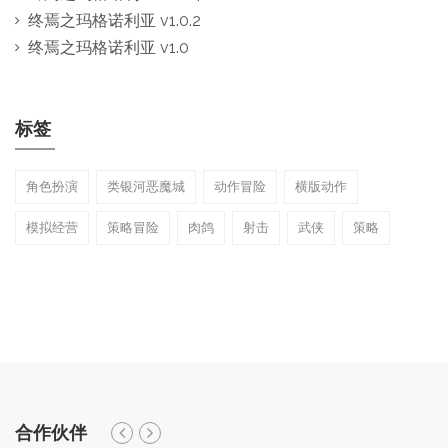
终焉之玛格诺利亚 v1.0.2
终焉之玛格诺利亚 v1.0
标签
角色扮演
类银河恶魔城
动作冒险
横版动作
模拟经营
策略冒险
肉鸽
射击
武侠
策略
合作伙伴