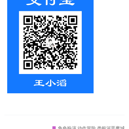
角色扮演 动作冒险 类银河恶魔城